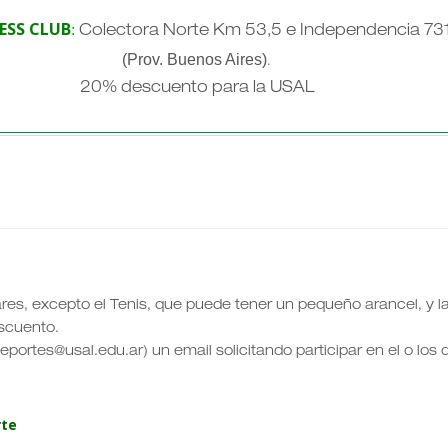
ESS CLUB
:
Colectora Norte Km 53,5 e Independencia 73
(Prov. Buenos Aires)
.
20% descuento para la USAL
ares, excepto el Tenis, que puede tener un pequeño arancel, y l
scuento.
eportes@usal.edu.ar) un email solicitando participar en el o los
rte