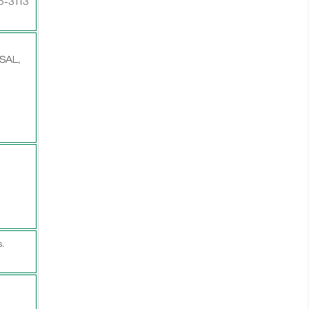
75-3113
SAL,
.