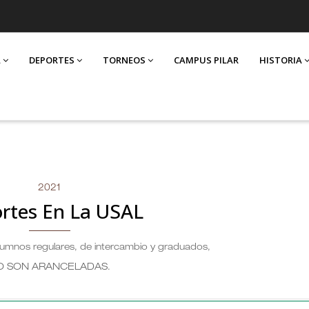
A
DEPORTES
TORNEOS
CAMPUS PILAR
HISTORIA
2021
rtes En La USAL
alumnos regulares, de intercambio y graduados,
O SON ARANCELADAS
.