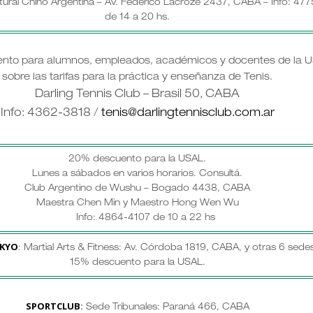
tural Chino Argentina – Av. Federico Lacroze 2437, CABA – Info: 47
de 14 a 20 hs.
nto para alumnos, empleados, académicos y docentes de la U
sobre las tarifas para la práctica y enseñanza de Tenis.
Darling Tennis Club – Brasil 50, CABA
Info: 4362-3818 /
tenis@darlingtennisclub.com.ar
20% descuento para la USAL.
Lunes a sábados en varios horarios.
Consultá.
Club Argentino de Wushu – Bogado 4438, CABA
Maestra Chen Min y Maestro Hong Wen Wu
Info: 4864-4107 de 10 a 22 hs
KYO
: Martial Arts & Fitness: Av. Córdoba 1819, CABA, y otras 6 sedes
15% descuento para la USAL.
SPORTCLUB
:
Sede Tribunales: Paraná 466, CABA