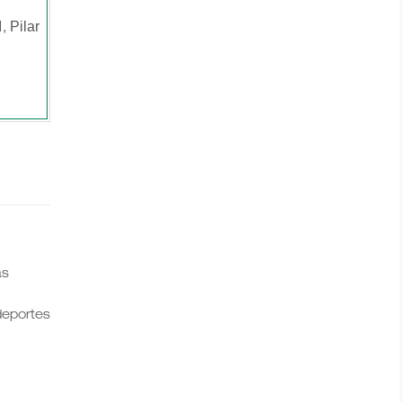
Pilar
1,
as
 deportes