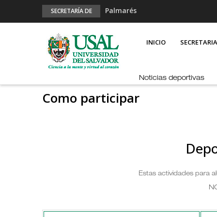
Palmarés
SECRETARÍA DE
DEPORTES
Esports en pandemia
MAIN
NAVIGATION
USAL en los E-JUAR
INICIO
SECRETARI
JUAR
Fútbol Online
Noticias deportivas
Como participar
Depo
Estas actividades para 
N