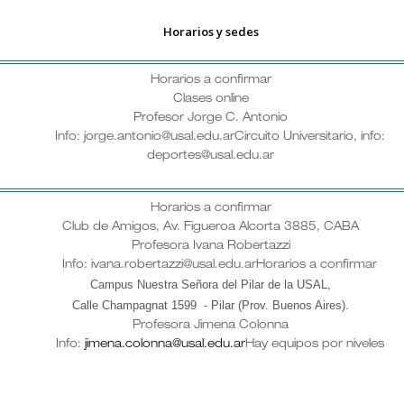
Horarios y sedes
Horarios a confirmar
Clases online
Profesor Jorge C. Antonio
Info: jorge.antonio@usal.edu.ar
Circuito Universitario, info:
deportes@usal.edu.ar
Horarios a confirmar
Club de Amigos, Av. Figueroa Alcorta 3885, CABA
Profesora Ivana Robertazzi
Info: ivana.robertazzi@usal.edu.ar
Horarios a confirmar
Campus Nuestra Señora del Pilar de la USAL,
Calle Champagnat 1599 - Pilar (Prov. Buenos Aires)
.
Profesora Jimena Colonna
Info:
jimena.colonna@usal.edu.ar
Hay equipos por niveles