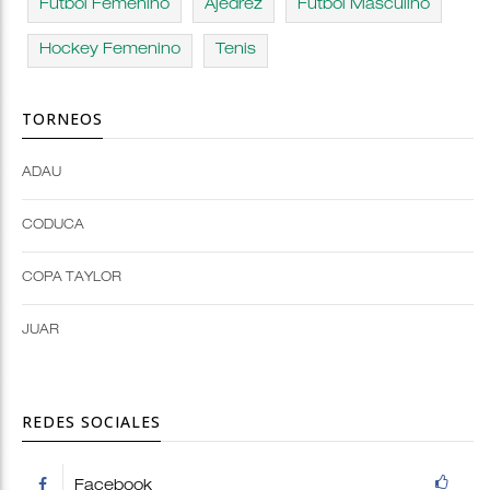
Fútbol Femenino
Ajedrez
Fútbol Masculino
Hockey Femenino
Tenis
TORNEOS
ADAU
Open
Open
Deportes
configuration
CODUCA
configuration
options
options
COPA TAYLOR
JUAR
REDES SOCIALES
Facebook