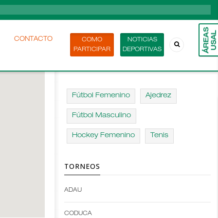
CONTACTO
COMO
NOTICIAS
PARTICIPAR
DEPORTIVAS
Fútbol Femenino
Ajedrez
Fútbol Masculino
Hockey Femenino
Tenis
TORNEOS
ADAU
Open
Open
Deportes
configuration
CODUCA
configuration
options