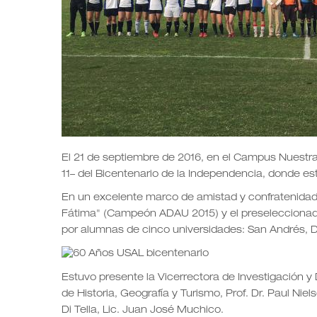
El 21 de septiembre de 2016, en el Campus Nuestra S
11– del Bicentenario de la Independencia, donde e
En un excelente marco de amistad y confratenidad,
Fátima" (Campeón ADAU 2015) y el preseleccionado
por alumnas de cinco universidades: San Andrés, D
Estuvo presente la Vicerrectora de Investigación y 
de Historia, Geografía y Turismo, Prof. Dr. Paul Nie
Di Tella, Lic. Juan José Muchico.