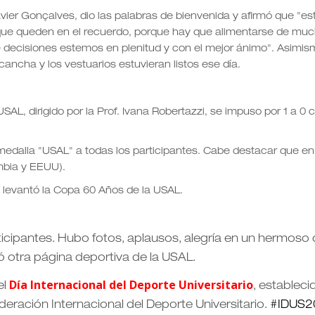
vier Gonçalves, dio las palabras de bienvenida y afirmó que "es
que queden en el recuerdo, porque hay que alimentarse de mu
 decisiones estemos en plenitud y con el mejor ánimo". Asimi
ancha y los vestuarios estuvieran listos ese día.
L, dirigido por la Prof. Ivana Robertazzi, se impuso por 1 a 0 
 medalla "USAL" a todas los participantes. Cabe destacar que 
mbia y EEUU).
, levantó la Copa 60 Años de la USAL.
rticipantes. Hubo fotos, aplausos, alegría en un hermoso 
ó otra página deportiva de la USAL.
Día Internacional del Deporte Universitario
el
, estableci
eración Internacional del Deporte Universitario.
#
IDUS2