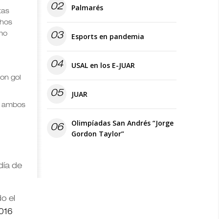
02
Palmarés
tas
chos
smo
03
Esports en pandemia
04
USAL en los E-JUAR
con gol
05
JUAR
en ambos
Olimpíadas San Andrés “Jorge
06
Gordon Taylor”
día de
do el
016