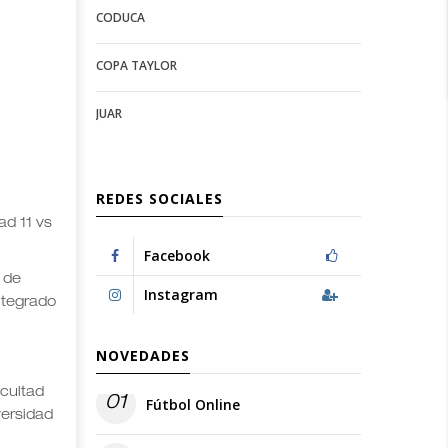
CODUCA
configuration
options
options
COPA TAYLOR
JUAR
REDES SOCIALES
ad 11 vs
Facebook
 de
Instagram
ntegrado
NOVEDADES
acultad
01
Fútbol Online
versidad