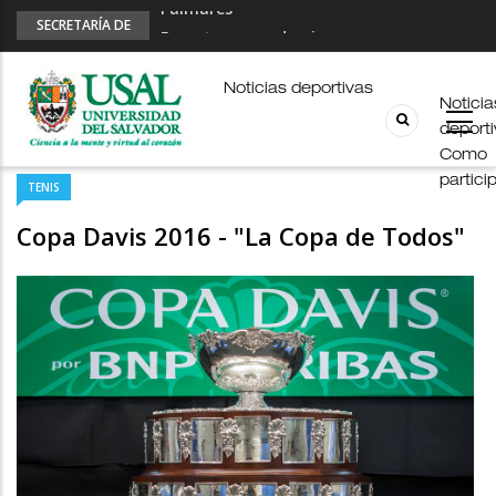
Esports en pandemia
SECRETARÍA DE
DEPORTES
USAL en los E-JUAR
JUAR
Noticias deportivas
Noticia
Fútbol Online
deport
Palmarés
Como
partici
TENIS
Copa Davis 2016 - "La Copa de Todos"