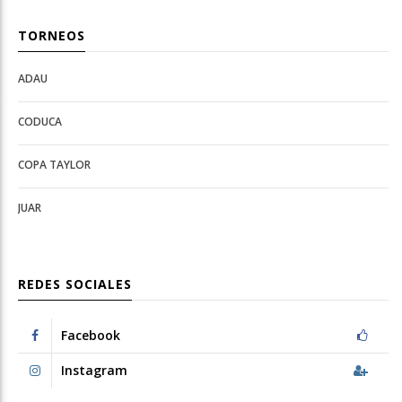
TORNEOS
ADAU
Open
Open
Deportes
configuration
CODUCA
configuration
options
options
COPA TAYLOR
JUAR
REDES SOCIALES
Facebook
Instagram