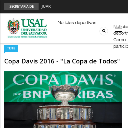
JUAR
SECRETARÍA DE
DEPORTES
Fútbol Online
Palmarés
Noticias deportivas
Noticia
Esports en pandemia
deport
USAL en los E-JUAR
Como
partici
TENIS
Copa Davis 2016 - "La Copa de Todos"