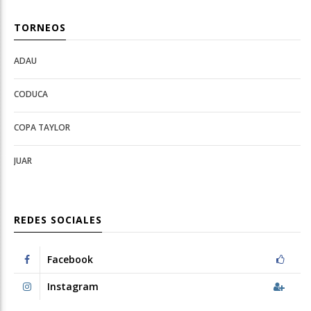
TORNEOS
ADAU
Open
Open
Deportes
configuration
CODUCA
configuration
options
options
COPA TAYLOR
JUAR
REDES SOCIALES
Facebook
Instagram