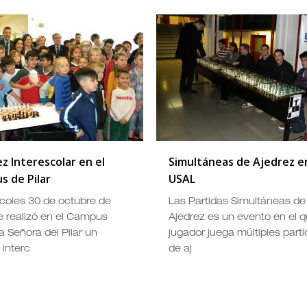
z Interescolar en el
Simultáneas de Ajedrez en
s de Pilar
USAL
rcoles 30 de octubre de
Las Partidas Simultáneas de
e realizó en el Campus
Ajedrez es un evento en el 
a Señora del Pilar un
jugador juega múltiples part
 interc
de aj