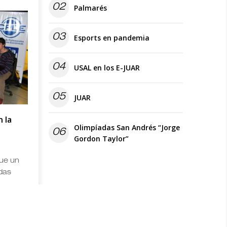
02
Palmarés
03
Esports en pandemia
04
USAL en los E-JUAR
05
JUAR
 la
Olimpíadas San Andrés “Jorge
06
Gordon Taylor”
que un
idas