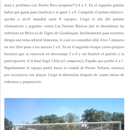
mar) y perdimos con Puerto Rico (sorpresa!!!) 4 a 3. En el segundo partido
había que ganar para clasificar y se ganó 1 a 0. Cumplido el primer objetivo:
quedar a nivel mundial entre 8 equipos. Llegó el día del partido
eliminatorio y jugamos versus Las Fuerzas Básicas (así se denominan las
inferiores en México) de Tigres de Guadalajara. Insólitamente para nosotros,
dirigía una terna arbitral femenina, lo cual es costumbre allá. A los 5 minutos
un tiro libre puso a los aztecas 1 a 0. Ya en el segundo tiempo yerros propios
hicieron que se estuviera en desventaja 3 a 0 y así finalizó el partido y la
participación. A la final llegó Chile (el campeón) y España que perdió 4 a 1.
Rápidamente el equipo partió hacia la ciudad de Puerto Vallarta, turística
por excelencia con playas. Llegó la distensión después de cuatro meses de
esfuerzos y preparación.