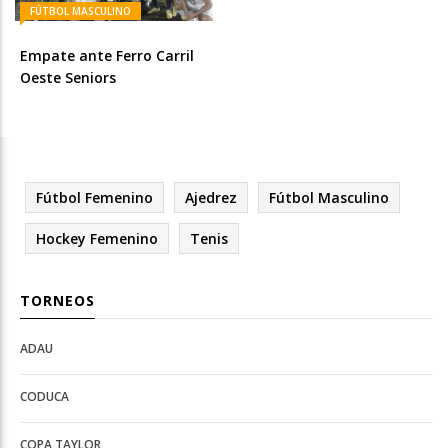
FÚTBOL MASCULINO
Empate ante Ferro Carril
Oeste Seniors
Fútbol Femenino
Ajedrez
Fútbol Masculino
Hockey Femenino
Tenis
TORNEOS
ADAU
Open
Open
Deportes
configuration
CODUCA
configuration
options
options
COPA TAYLOR