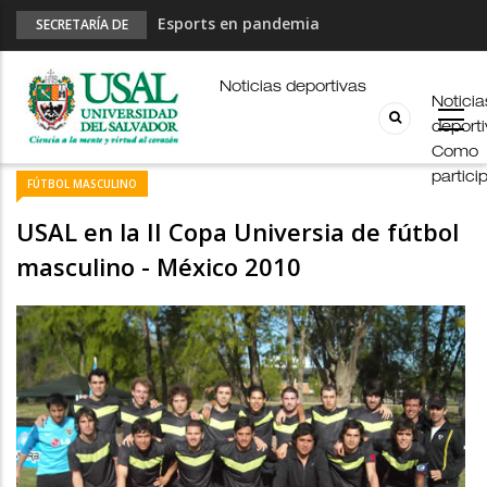
Esports en pandemia
SECRETARÍA DE
DEPORTES
USAL en los E-JUAR
JUAR
Noticias deportivas
Noticia
Fútbol Online
deport
Palmarés
Como
partici
FÚTBOL MASCULINO
USAL en la II Copa Universia de fútbol
masculino - México 2010