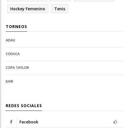
Hockey Femenino
Tenis
TORNEOS
ADAU
Open
Open
Deportes
configuration
CODUCA
configuration
options
options
COPA TAYLOR
JUAR
REDES SOCIALES
Facebook