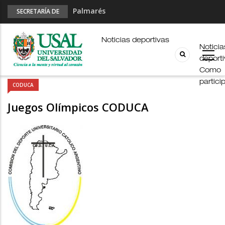
Palmarés
SECRETARÍA DE
DEPORTES
Esports en pandemia
USAL en los E-JUAR
Noticias deportivas
Noticia
JUAR
deport
Fútbol Online
Como
partici
CODUCA
Juegos Olímpicos CODUCA