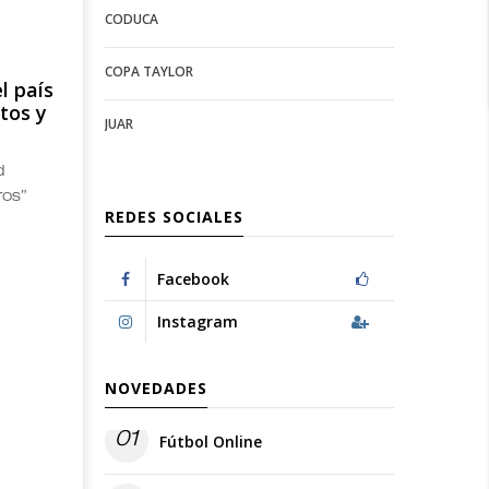
CODUCA
configuration
options
options
COPA TAYLOR
l país
tos y
JUAR
d
ros”
REDES SOCIALES
Facebook
Instagram
NOVEDADES
01
Fútbol Online