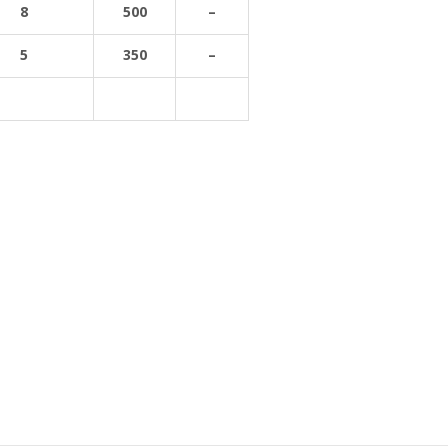
8
500
–
5
350
–