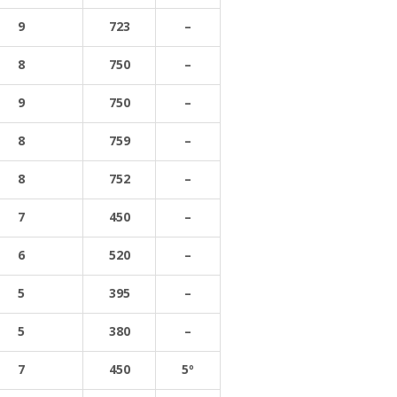
9
723
–
8
750
–
9
750
–
8
759
–
8
752
–
7
450
–
6
520
–
5
395
–
5
380
–
7
450
5º