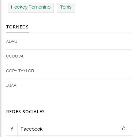
Hockey Femenino
Tenis
TORNEOS
ADAU
Open
Open
Deportes
configuration
CODUCA
configuration
options
options
COPA TAYLOR
JUAR
REDES SOCIALES
Facebook