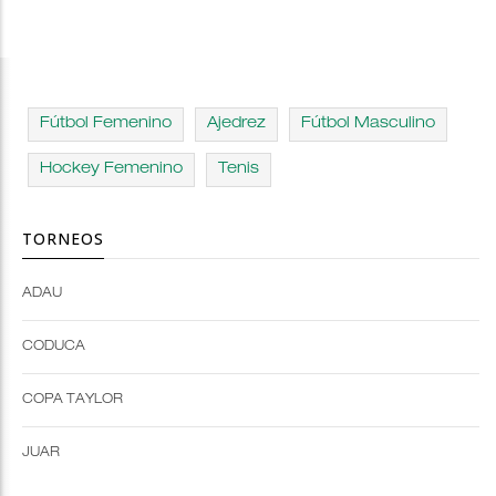
Fútbol Femenino
Ajedrez
Fútbol Masculino
Hockey Femenino
Tenis
TORNEOS
ADAU
Open
Open
Deportes
configuration
CODUCA
configuration
options
options
COPA TAYLOR
JUAR