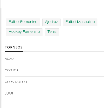
Fútbol Femenino
Ajedrez
Fútbol Masculino
Hockey Femenino
Tenis
TORNEOS
ADAU
Open
Open
Deportes
configuration
CODUCA
configuration
options
options
COPA TAYLOR
JUAR