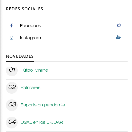
REDES SOCIALES
Facebook
Instagram
NOVEDADES
01
Fútbol Online
02
Palmarés
03
Esports en pandemia
04
USAL en los E-JUAR