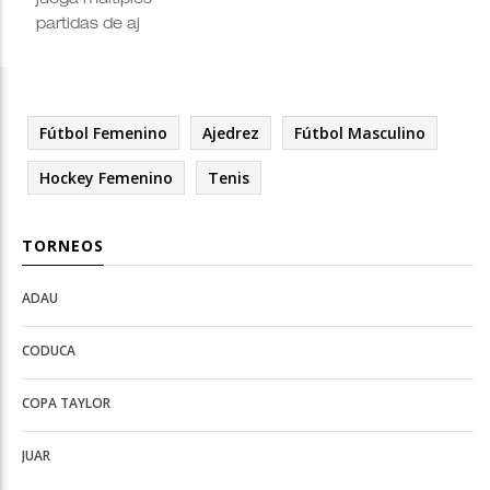
juega múltiples
partidas de aj
Fútbol Femenino
Ajedrez
Fútbol Masculino
Hockey Femenino
Tenis
TORNEOS
ADAU
Open
Open
Deportes
configuration
CODUCA
configuration
options
options
COPA TAYLOR
JUAR