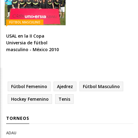
FÚTBOL MASCULINO
USAL en la II Copa
Universia de fútbol
masculino - México 2010
Fútbol Femenino
Ajedrez
Fútbol Masculino
Hockey Femenino
Tenis
TORNEOS
ADAU
Open
Open