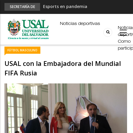
Esports en pandemia
SECRETARÍA DE
DEPORTES
USAL en los E-JUAR
JUAR
Noticias deportivas
Noticia
Fútbol Online
deport
Palmarés
Como
partici
FÚTBOL MASCULINO
USAL con la Embajadora del Mundial
FIFA Rusia