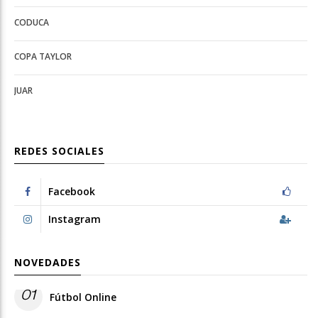
Deportes
configuration
CODUCA
configuration
options
options
COPA TAYLOR
JUAR
REDES SOCIALES
Facebook
Instagram
NOVEDADES
01
Fútbol Online