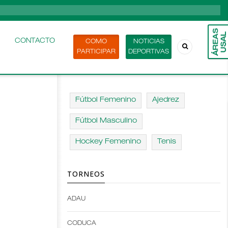
CONTACTO
COMO
NOTICIAS
PARTICIPAR
DEPORTIVAS
Fútbol Femenino
Ajedrez
Fútbol Masculino
Hockey Femenino
Tenis
TORNEOS
ADAU
Open
Open
Deportes
configuration
CODUCA
configuration
options