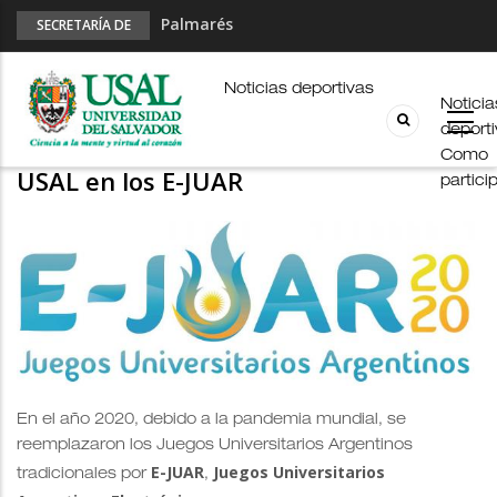
Palmarés
SECRETARÍA DE
DEPORTES
Esports en pandemia
USAL en los E-JUAR
Noticias deportivas
Noticia
JUAR
deport
ESPORTS
Fútbol Online
Como
USAL en los E-JUAR
partici
En el año 2020, debido a la pandemia mundial, se
reemplazaron los Juegos Universitarios Argentinos
E-JUAR
Juegos Universitarios
tradicionales por
,