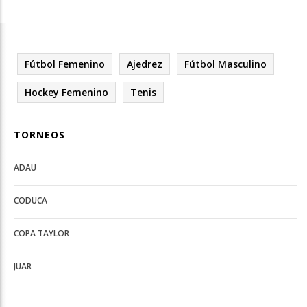
Fútbol Femenino
Ajedrez
Fútbol Masculino
Hockey Femenino
Tenis
TORNEOS
ADAU
Open
Open
Deportes
configuration
CODUCA
configuration
options
options
COPA TAYLOR
JUAR