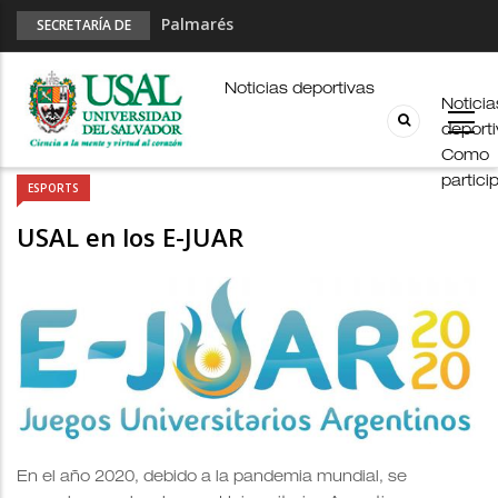
Palmarés
SECRETARÍA DE
DEPORTES
Esports en pandemia
USAL en los E-JUAR
Noticias deportivas
Noticia
JUAR
deport
Fútbol Online
Como
partici
ESPORTS
USAL en los E-JUAR
En el año 2020, debido a la pandemia mundial, se