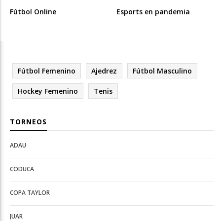
Fútbol Online
Esports en pandemia
Fútbol Femenino
Ajedrez
Fútbol Masculino
Hockey Femenino
Tenis
TORNEOS
ADAU
Open
Open
Deportes
configuration
CODUCA
configuration
options
options
COPA TAYLOR
JUAR