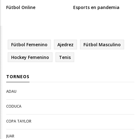
Fútbol Online
Esports en pandemia
Fútbol Femenino
Ajedrez
Fútbol Masculino
Hockey Femenino
Tenis
TORNEOS
ADAU
Open
Open
Deportes
configuration
CODUCA
configuration
options
options
COPA TAYLOR
JUAR