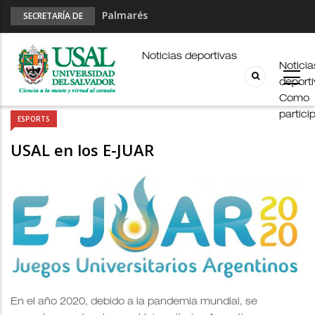
Palmarés
SECRETARÍA DE
DEPORTES
Esports en pandemia
USAL en los E-JUAR
Noticias deportivas
Noticia
JUAR
deport
Fútbol Online
Como
partici
ESPORTS
USAL en los E-JUAR
En el año 2020, debido a la pandemia mundial, se