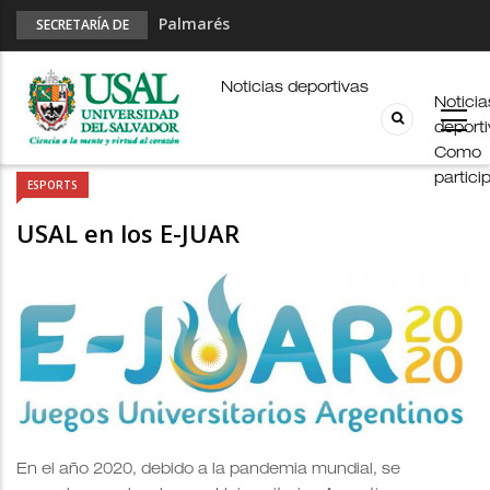
Palmarés
SECRETARÍA DE
DEPORTES
Esports en pandemia
USAL en los E-JUAR
Noticias deportivas
Noticia
JUAR
deport
Fútbol Online
Como
partici
ESPORTS
USAL en los E-JUAR
En el año 2020, debido a la pandemia mundial, se