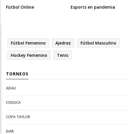
Fútbol Online
Esports en pandemia
Fútbol Femenino
Ajedrez
Fútbol Masculino
Hockey Femenino
Tenis
TORNEOS
ADAU
Open
Open
Deportes
configuration
CODUCA
configuration
options
options
COPA TAYLOR
JUAR