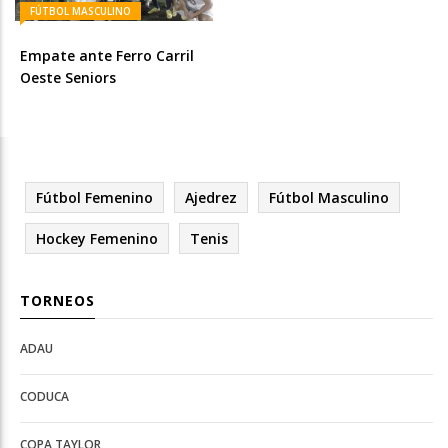
FÚTBOL MASCULINO
Empate ante Ferro Carril
Oeste Seniors
Fútbol Femenino
Ajedrez
Fútbol Masculino
Hockey Femenino
Tenis
TORNEOS
ADAU
Open
Open
Deportes
configuration
CODUCA
configuration
options
options
COPA TAYLOR