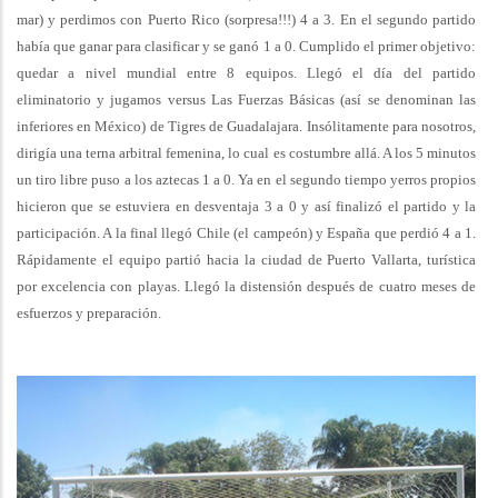
mar) y perdimos con Puerto Rico (sorpresa!!!) 4 a 3. En el segundo partido
había que ganar para clasificar y se ganó 1 a 0. Cumplido el primer objetivo:
quedar a nivel mundial entre 8 equipos. Llegó el día del partido
eliminatorio y jugamos versus Las Fuerzas Básicas (así se denominan las
inferiores en México) de Tigres de Guadalajara. Insólitamente para nosotros,
dirigía una terna arbitral femenina, lo cual es costumbre allá. A los 5 minutos
un tiro libre puso a los aztecas 1 a 0. Ya en el segundo tiempo yerros propios
hicieron que se estuviera en desventaja 3 a 0 y así finalizó el partido y la
participación. A la final llegó Chile (el campeón) y España que perdió 4 a 1.
Rápidamente el equipo partió hacia la ciudad de Puerto Vallarta, turística
por excelencia con playas. Llegó la distensión después de cuatro meses de
esfuerzos y preparación.