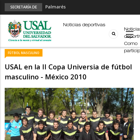
Palmarés
SECRETARÍA DE
Esports en pandemia
DEPORTES
USAL en los E-JUAR
Noticias deportivas
JUAR
Noticia
Fútbol Online
deport
Como
partici
FÚTBOL MASCULINO
USAL en la II Copa Universia de fútbol
masculino - México 2010