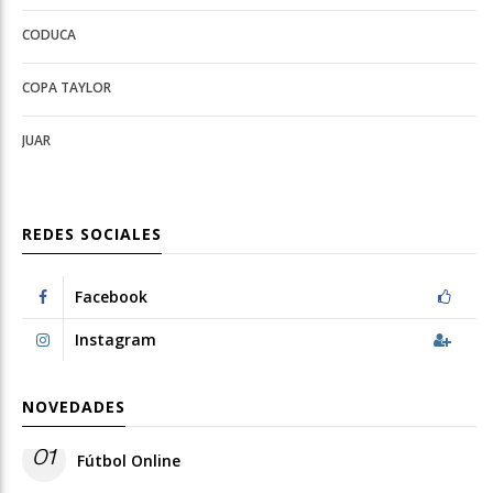
Deportes
configuration
CODUCA
configuration
options
options
COPA TAYLOR
JUAR
REDES SOCIALES
Facebook
Instagram
NOVEDADES
01
Fútbol Online