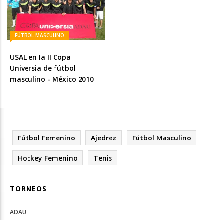
FÚTBOL MASCULINO
USAL en la II Copa
Universia de fútbol
masculino - México 2010
Fútbol Femenino
Ajedrez
Fútbol Masculino
Hockey Femenino
Tenis
TORNEOS
ADAU
Open
Open