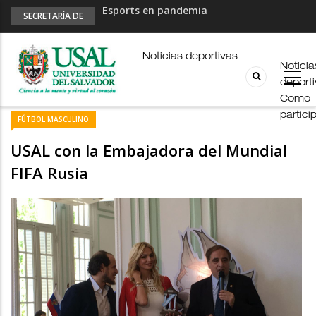
USAL en los E-JUAR
SECRETARÍA DE
DEPORTES
JUAR
Fútbol Online
Noticias deportivas
Noticia
Palmarés
deport
Esports en pandemia
Como
partici
FÚTBOL MASCULINO
USAL con la Embajadora del Mundial
FIFA Rusia