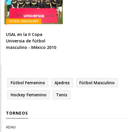
FÚTBOL MASCULINO
USAL en la II Copa
Universia de fútbol
masculino - México 2010
Fútbol Femenino
Ajedrez
Fútbol Masculino
Hockey Femenino
Tenis
TORNEOS
ADAU
Open
Open