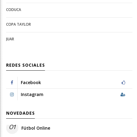
Deportes
configuration
CODUCA
configuration
options
options
COPA TAYLOR
JUAR
REDES SOCIALES
Facebook
Instagram
NOVEDADES
01
Fútbol Online