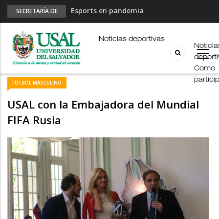
Esports en pandemia
SECRETARÍA DE
DEPORTES
USAL en los E-JUAR
JUAR
Noticias deportivas
Noticia
Fútbol Online
deport
Palmarés
Como
partici
FÚTBOL MASCULINO
USAL con la Embajadora del Mundial
FIFA Rusia