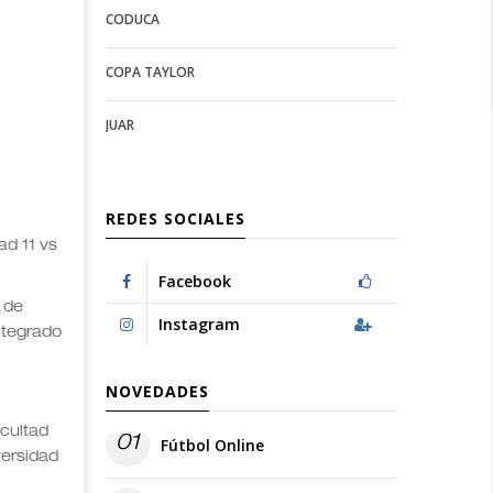
CODUCA
configuration
options
options
COPA TAYLOR
JUAR
REDES SOCIALES
ad 11 vs
Facebook
 de
Instagram
ntegrado
NOVEDADES
acultad
01
Fútbol Online
versidad