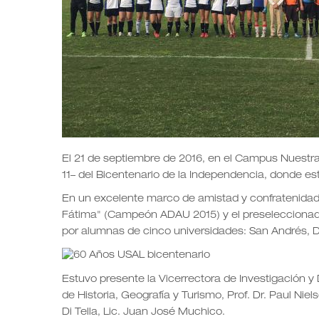
El 21 de septiembre de 2016, en el Campus Nuestra S
11– del Bicentenario de la Independencia, donde e
En un excelente marco de amistad y confratenidad,
Fátima" (Campeón ADAU 2015) y el preseleccionado
por alumnas de cinco universidades: San Andrés, D
Estuvo presente la Vicerrectora de Investigación y 
de Historia, Geografía y Turismo, Prof. Dr. Paul Nie
Di Tella, Lic. Juan José Muchico.