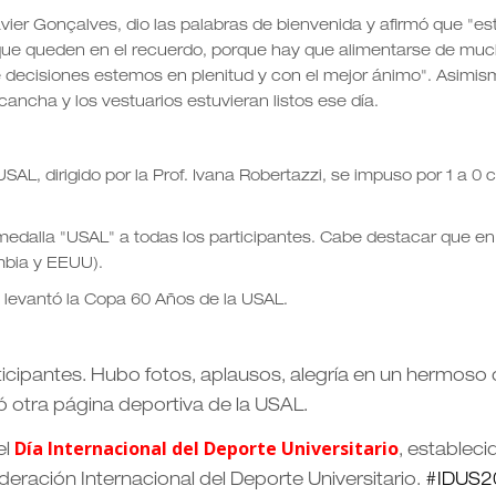
vier Gonçalves, dio las palabras de bienvenida y afirmó que "es
que queden en el recuerdo, porque hay que alimentarse de mu
 decisiones estemos en plenitud y con el mejor ánimo". Asimi
ancha y los vestuarios estuvieran listos ese día.
L, dirigido por la Prof. Ivana Robertazzi, se impuso por 1 a 0 
 medalla "USAL" a todas los participantes. Cabe destacar que 
mbia y EEUU).
, levantó la Copa 60 Años de la USAL.
rticipantes. Hubo fotos, aplausos, alegría en un hermoso 
ó otra página deportiva de la USAL.
Día Internacional del Deporte Universitario
el
, estableci
eración Internacional del Deporte Universitario.
#
IDUS2