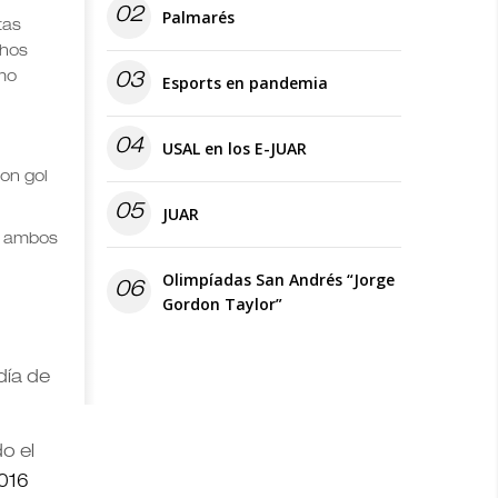
02
Palmarés
tas
chos
smo
03
Esports en pandemia
04
USAL en los E-JUAR
con gol
05
JUAR
en ambos
Olimpíadas San Andrés “Jorge
06
Gordon Taylor”
día de
do el
016