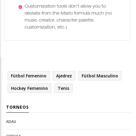
Customization tools don't allow you to
deviate from the Mario formula much (no
music creator, character palette
customization, etc.)
Fútbol Femenino
Ajedrez
Fútbol Masculino
Hockey Femenino
Tenis
TORNEOS
ADAU
Open
Open
Deportes
configuration