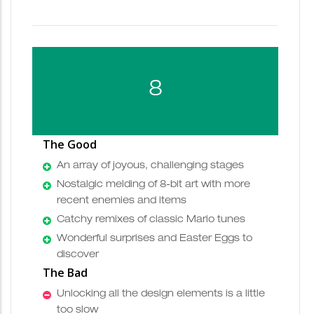
8
The Good
An array of joyous, challenging stages
Nostalgic melding of 8-bit art with more
recent enemies and items
Catchy remixes of classic Mario tunes
Wonderful surprises and Easter Eggs to
discover
The Bad
Unlocking all the design elements is a little
too slow