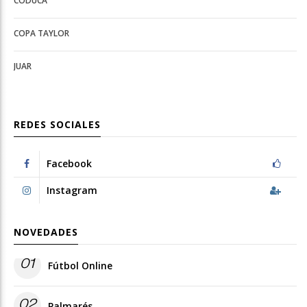
CODUCA
configuration
options
options
COPA TAYLOR
JUAR
REDES SOCIALES
Facebook
Instagram
NOVEDADES
01
Fútbol Online
02
Palmarés