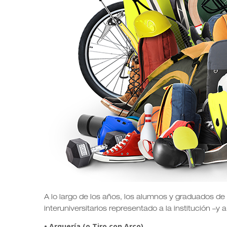
A lo largo de los años, los alumnos y graduados de
interuniversitarios representado a la institución –y
• Arquería (o Tiro con Arco)