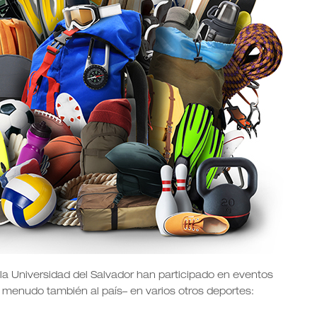
 la Universidad del Salvador han participado en eventos
 a menudo también al país– en varios otros deportes: