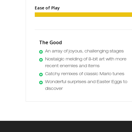
Ease of Play
The Good
An array of joyous, challenging stages
Nostalgic melding of 8-bit art with more
recent enemies and items
Catchy remixes of classic Mario tunes
Wonderful surprises and Easter Eggs to
discover