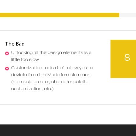
The Bad
Unlocking all the design elements is a
8
little too slow
Customization tools don't allow you to
deviate from the Mario formula much
(no music creator, character palette
customization, etc.)