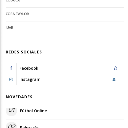
CODUCA
configuration
options
options
COPA TAYLOR
JUAR
REDES SOCIALES
Facebook
Instagram
NOVEDADES
01
Fútbol Online
02
Palmarés