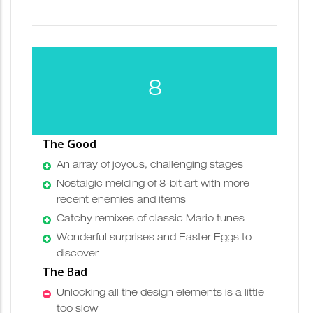
8
The Good
An array of joyous, challenging stages
Nostalgic melding of 8-bit art with more
recent enemies and items
Catchy remixes of classic Mario tunes
Wonderful surprises and Easter Eggs to
discover
The Bad
Unlocking all the design elements is a little
too slow