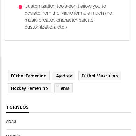
Customization tools don't allow you to
deviate from the Mario formula much (no
music creator, character palette
customization, etc.)
Fútbol Femenino
Ajedrez
Fútbol Masculino
Hockey Femenino
Tenis
TORNEOS
ADAU
Open
Open
Deportes
configuration