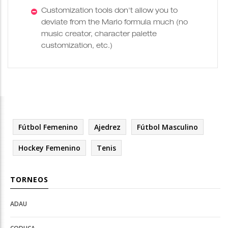
Customization tools don't allow you to
deviate from the Mario formula much (no
music creator, character palette
customization, etc.)
Fútbol Femenino
Ajedrez
Fútbol Masculino
Hockey Femenino
Tenis
TORNEOS
ADAU
Open
Open
Deportes
configuration