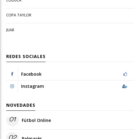
CODUCA
configuration
options
options
COPA TAYLOR
JUAR
REDES SOCIALES
Facebook
Instagram
NOVEDADES
01
Fútbol Online
02
Palmarés