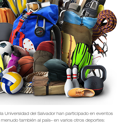
 la Universidad del Salvador han participado en eventos
 a menudo también al país– en varios otros deportes: