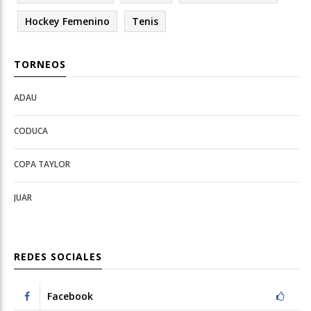
Hockey Femenino
Tenis
TORNEOS
ADAU
Open
Open
Deportes
configuration
CODUCA
configuration
options
options
COPA TAYLOR
JUAR
REDES SOCIALES
Facebook