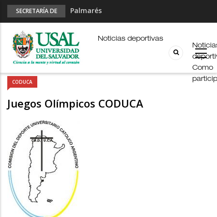
Palmarés
SECRETARÍA DE
DEPORTES
Esports en pandemia
USAL en los E-JUAR
Noticias deportivas
Noticia
JUAR
deport
Fútbol Online
Como
partici
CODUCA
Juegos Olímpicos CODUCA