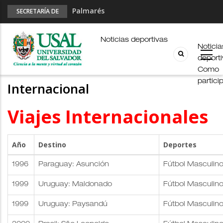
Palmarés
SECRETARÍA DE
DEPORTES
Esports en pandemia
USAL en los E-JUAR
Noticias deportivas
Noticia
JUAR
deport
Fútbol Online
Como
partici
Internacional
Viajes Internacionales
Año
Destino
Deportes
1996
Paraguay: Asunción
Fútbol Masculin
1999
Uruguay: Maldonado
Fútbol Masculin
1999
Uruguay: Paysandú
Fútbol Masculin