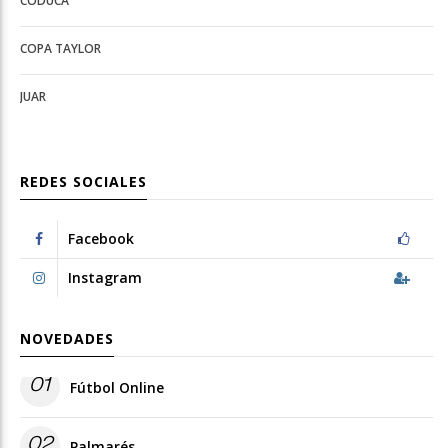
CODUCA
configuration
options
options
COPA TAYLOR
JUAR
REDES SOCIALES
Facebook
Instagram
NOVEDADES
01
Fútbol Online
02
Palmarés