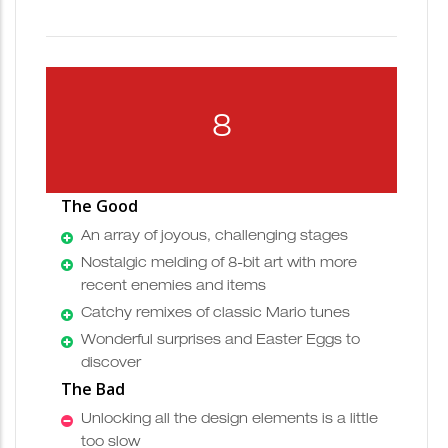
8
The Good
An array of joyous, challenging stages
Nostalgic melding of 8-bit art with more
recent enemies and items
Catchy remixes of classic Mario tunes
Wonderful surprises and Easter Eggs to
discover
The Bad
Unlocking all the design elements is a little
too slow