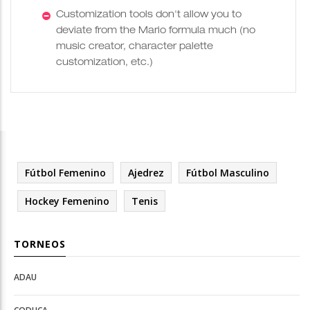
Customization tools don't allow you to
deviate from the Mario formula much (no
music creator, character palette
customization, etc.)
Fútbol Femenino
Ajedrez
Fútbol Masculino
Hockey Femenino
Tenis
TORNEOS
ADAU
Open
Open
Deportes
configuration