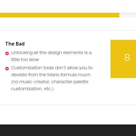
The Bad
Unlocking all the design elements is a
8
little too slow
Customization tools don't allow you to
deviate from the Mario formula much
(no music creator, character palette
customization, etc.)