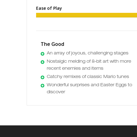
Ease of Play
The Good
An array of joyous, challenging stages
Nostalgic melding of 8-bit art with more
recent enemies and items
Catchy remixes of classic Mario tunes
Wonderful surprises and Easter Eggs to
discover