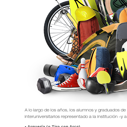
A lo largo de los años, los alumnos y graduados de
interuniversitarios representado a la institución –y
• Arquería (o Tiro con Arco)