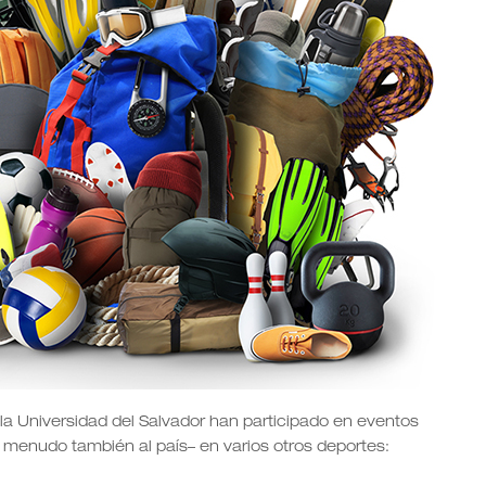
 la Universidad del Salvador han participado en eventos
 a menudo también al país– en varios otros deportes: