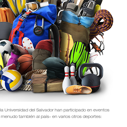
 la Universidad del Salvador han participado en eventos
 a menudo también al país– en varios otros deportes: