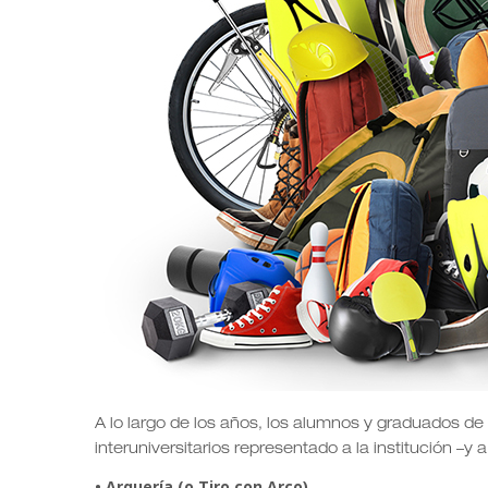
A lo largo de los años, los alumnos y graduados de
interuniversitarios representado a la institución –y
• Arquería (o Tiro con Arco)