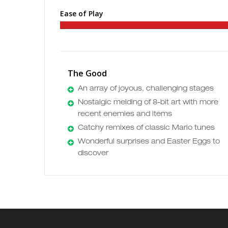
Ease of Play
The Good
An array of joyous, challenging stages
Nostalgic melding of 8-bit art with more
recent enemies and items
Catchy remixes of classic Mario tunes
Wonderful surprises and Easter Eggs to
discover