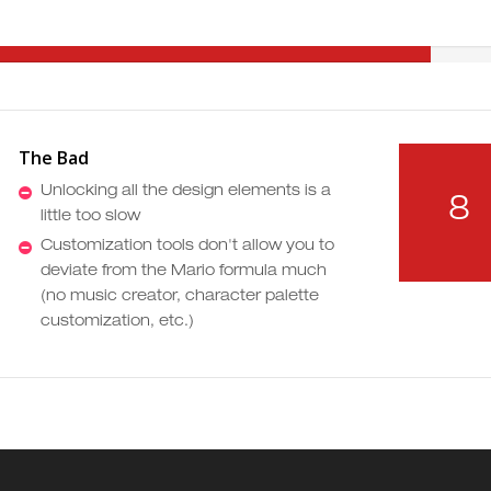
The Bad
Unlocking all the design elements is a
8
little too slow
Customization tools don't allow you to
deviate from the Mario formula much
(no music creator, character palette
customization, etc.)