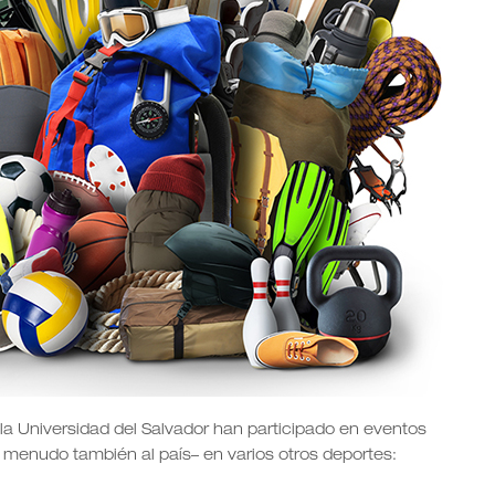
 la Universidad del Salvador han participado en eventos
 a menudo también al país– en varios otros deportes: