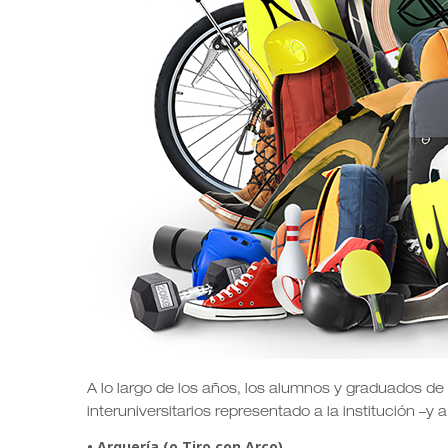
A lo largo de los años, los alumnos y graduados de
interuniversitarios representado a la institución –y
• Arquería (o Tiro con Arco)