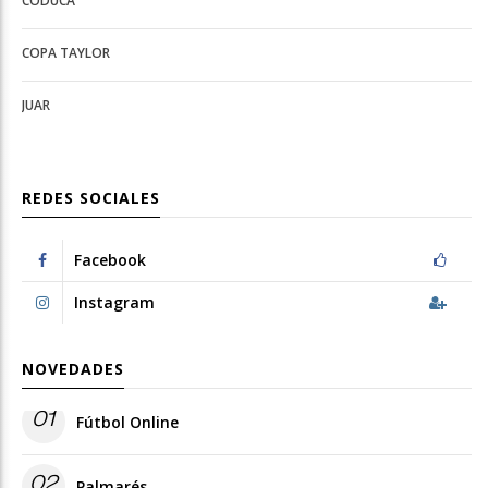
CODUCA
configuration
options
options
COPA TAYLOR
JUAR
REDES SOCIALES
Facebook
Instagram
NOVEDADES
01
Fútbol Online
02
Palmarés