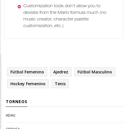
Customization tools don't allow you to
deviate from the Mario formula much (no
music creator, character palette
customization, etc.)
Fútbol Femenino
Ajedrez
Fútbol Masculino
Hockey Femenino
Tenis
TORNEOS
ADAU
Open
Open
Deportes
configuration