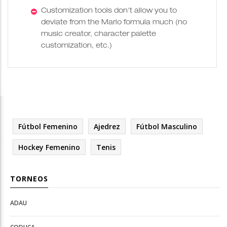
Customization tools don't allow you to
deviate from the Mario formula much (no
music creator, character palette
customization, etc.)
Fútbol Femenino
Ajedrez
Fútbol Masculino
Hockey Femenino
Tenis
TORNEOS
ADAU
Open
Open
Deportes
configuration