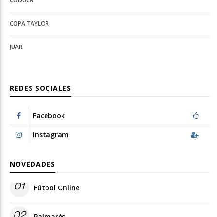
CODUCA
configuration
options
options
COPA TAYLOR
JUAR
REDES SOCIALES
Facebook
Instagram
NOVEDADES
01
Fútbol Online
02
Palmarés