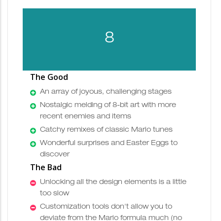
8
The Good
An array of joyous, challenging stages
Nostalgic melding of 8-bit art with more
recent enemies and items
Catchy remixes of classic Mario tunes
Wonderful surprises and Easter Eggs to
discover
The Bad
Unlocking all the design elements is a little
too slow
Customization tools don't allow you to
deviate from the Mario formula much (no