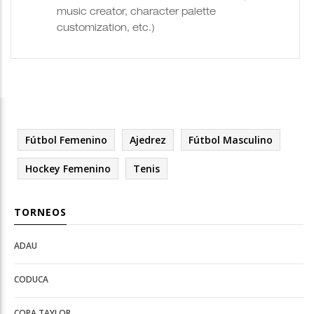
music creator, character palette
customization, etc.)
Fútbol Femenino
Ajedrez
Fútbol Masculino
Hockey Femenino
Tenis
TORNEOS
ADAU
Open
Open
Deportes
configuration
CODUCA
configuration
options
options
COPA TAYLOR