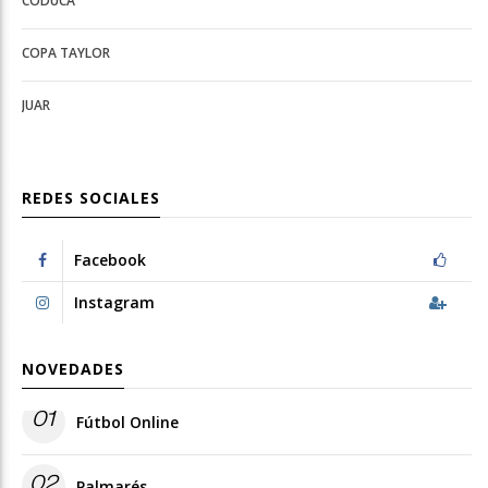
CODUCA
configuration
options
options
COPA TAYLOR
JUAR
REDES SOCIALES
Facebook
Instagram
NOVEDADES
01
Fútbol Online
02
Palmarés