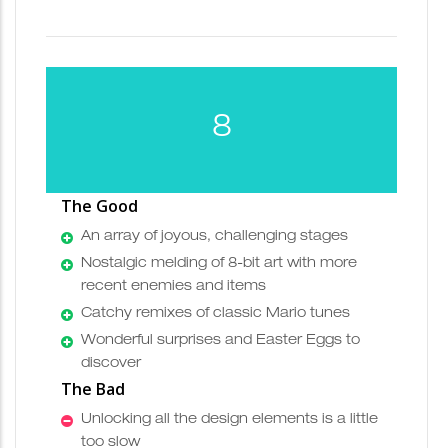
8
The Good
An array of joyous, challenging stages
Nostalgic melding of 8-bit art with more
recent enemies and items
Catchy remixes of classic Mario tunes
Wonderful surprises and Easter Eggs to
discover
The Bad
Unlocking all the design elements is a little
too slow