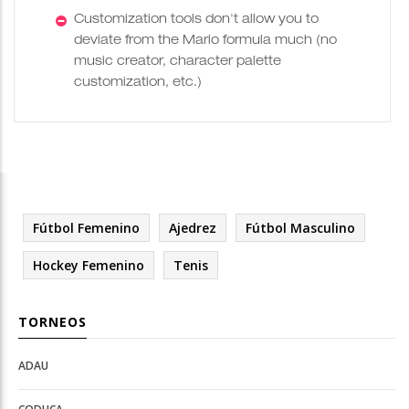
Customization tools don't allow you to
deviate from the Mario formula much (no
music creator, character palette
customization, etc.)
Fútbol Femenino
Ajedrez
Fútbol Masculino
Hockey Femenino
Tenis
TORNEOS
ADAU
Open
Open
Deportes
configuration