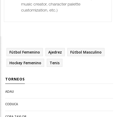
music creator, character palette
customization, etc.)
Fútbol Femenino
Ajedrez
Fútbol Masculino
Hockey Femenino
Tenis
TORNEOS
ADAU
Open
Open
Deportes
configuration
CODUCA
configuration
options
options
COPA TAYLOR