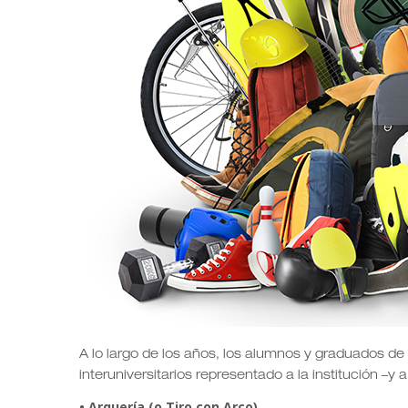
A lo largo de los años, los alumnos y graduados de
interuniversitarios representado a la institución –y
• Arquería (o Tiro con Arco)