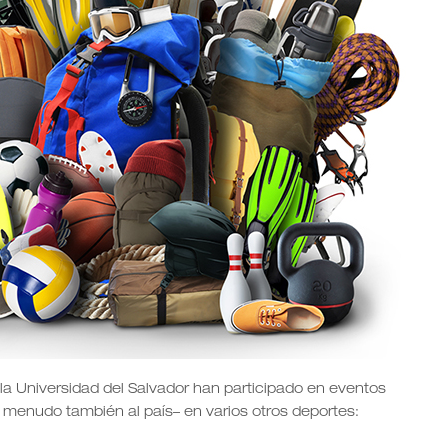
 la Universidad del Salvador han participado en eventos
 a menudo también al país– en varios otros deportes: