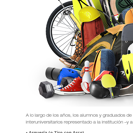
A lo largo de los años, los alumnos y graduados de
interuniversitarios representado a la institución –y
• Arquería (o Tiro con Arco)