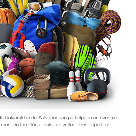
 la Universidad del Salvador han participado en eventos
 a menudo también al país– en varios otros deportes: