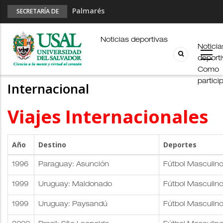
Palmarés
SECRETARÍA DE
DEPORTES
Esports en pandemia
USAL en los E-JUAR
Noticias deportivas
Noticia
JUAR
deport
Fútbol Online
Como
partici
Internacional
Viajes Internacionales
Año
Destino
Deportes
1996
Paraguay: Asunción
Fútbol Masculin
1999
Uruguay: Maldonado
Fútbol Masculin
1999
Uruguay: Paysandú
Fútbol Masculin