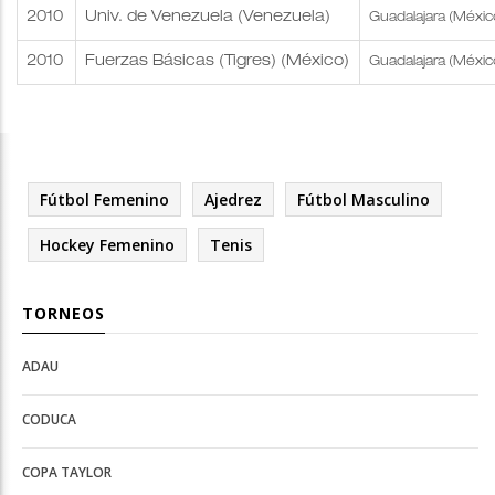
2010
Univ. de Venezuela (Venezuela)
Guadalajara (Méxic
2010
Fuerzas Básicas (Tigres) (México)
Guadalajara (Méxic
Fútbol Femenino
Ajedrez
Fútbol Masculino
Hockey Femenino
Tenis
TORNEOS
ADAU
Open
Open
Deportes
configuration
CODUCA
configuration
options
options
COPA TAYLOR