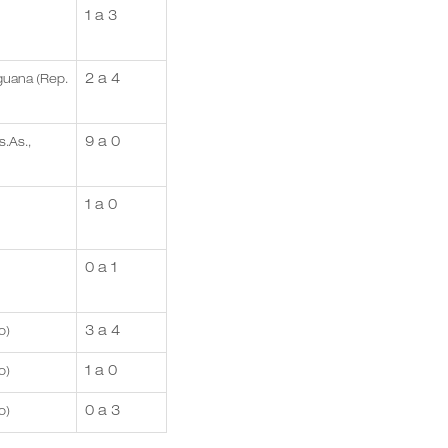
1 a 3
2 a 4
guana (Rep.
9 a 0
s.As.,
1 a 0
0 a 1
3 a 4
o)
1 a 0
o)
0 a 3
o)