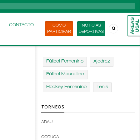
CONTACTO
COMO
NOTICIAS
PARTICIPAR
DEPORTIVAS
Fútbol Femenino
Ajedrez
Fútbol Masculino
Hockey Femenino
Tenis
TORNEOS
ADAU
Open
Open
Deportes
configuration
CODUCA
configuration
options