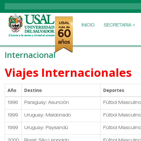
MAIN
NAVIGATION
INICIO
SECRETARIA
Internacional
Viajes Internacionales
Año
Destino
Deportes
1996
Paraguay: Asunción
Fútbol Masculin
1999
Uruguay: Maldonado
Fútbol Masculin
1999
Uruguay: Paysandú
Fútbol Masculin
2000
Brasil: São Leopoldo
Fútbol Masculino,