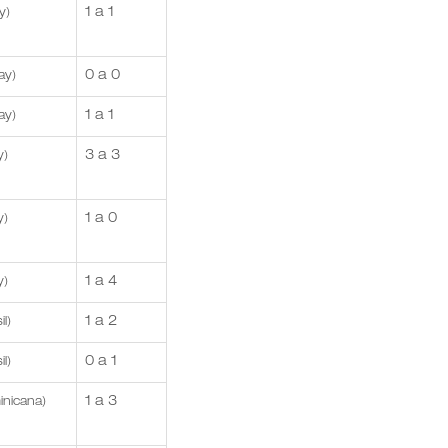
1 a 1
y)
0 a 0
ay)
1 a 1
ay)
3 a 3
y)
1 a 0
y)
1 a 4
y)
1 a 2
l)
0 a 1
l)
1 a 3
inicana)