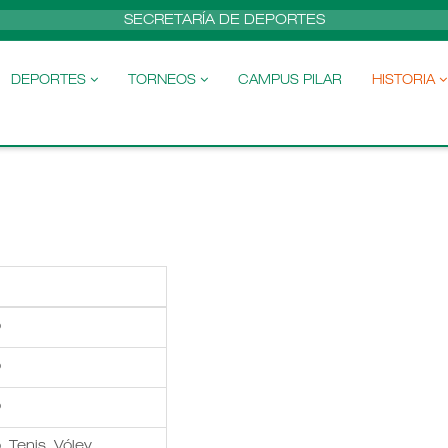
SECRETARÍA DE DEPORTES
DEPORTES
TORNEOS
CAMPUS PILAR
HISTORIA
o
o
o
 Tenis, Vóley,