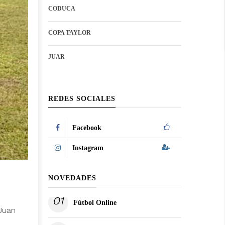
CODUCA
configuration
options
options
COPA TAYLOR
JUAR
REDES SOCIALES
Facebook
Instagram
NOVEDADES
01
Fútbol Online
“Juan