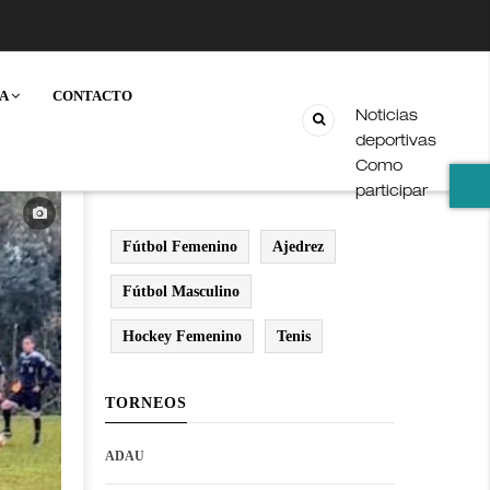
IA
CONTACTO
Noticias
deportivas
Como
participar
Fútbol Femenino
Ajedrez
Fútbol Masculino
Hockey Femenino
Tenis
TORNEOS
ADAU
Open
Open
Deportes
configuration