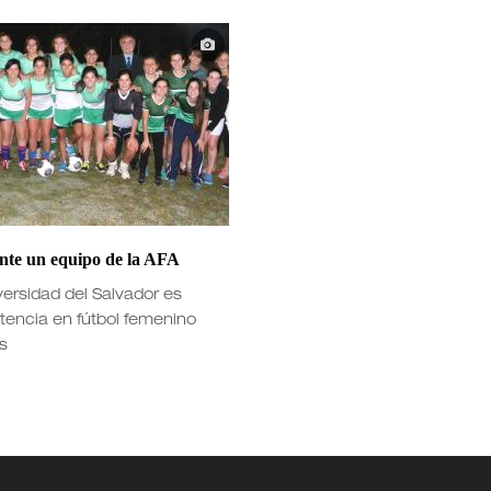
ante un equipo de la AFA
versidad del Salvador es
tencia en fútbol femenino
s