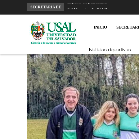
USAL en los E-JUAR
SECRETARÍA DE
DEPORTES
JUAR
MAIN
NAVIGATION
Fútbol Online
INICIO
SECRETAR
Palmarés
Esports en pandemia
Noticias deportivas