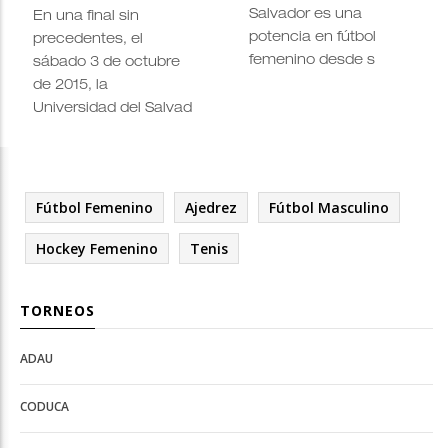
Salvador es una
En una final sin
potencia en fútbol
precedentes, el
femenino desde s
sábado 3 de octubre
de 2015, la
Universidad del Salvad
Fútbol Femenino
Ajedrez
Fútbol Masculino
Hockey Femenino
Tenis
TORNEOS
ADAU
Open
Open
Deportes
configuration
CODUCA
configuration
options
options