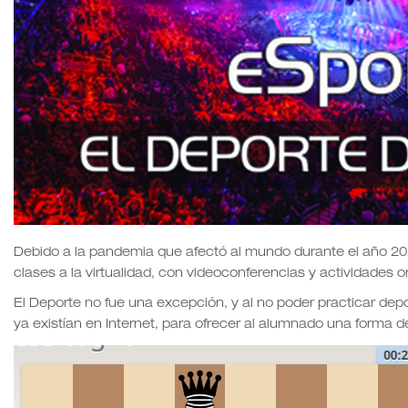
Debido a la pandemia que afectó al mundo durante el año 2020
clases a la virtualidad, con videoconferencias y actividades on
El Deporte no fue una excepción, y al no poder practicar depor
ya existían en Internet, para ofrecer al alumnado una forma 