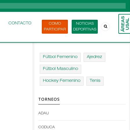
CONTACTO
COMO
NOTICIAS
PARTICIPAR
DEPORTIVAS
Fútbol Femenino
Ajedrez
Fútbol Masculino
Hockey Femenino
Tenis
TORNEOS
ADAU
Open
Open
Deportes
configuration
CODUCA
configuration
options