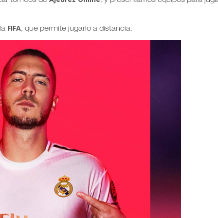
zar torneos de
, y presentamos equipos para juga
FIFA
ola
, que permite jugarlo a distancia.