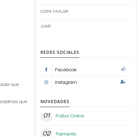
options
COPA TAYLOR
JUAR
REDES SOCIALES
Facebook
Instagram
ladar sus
NOVEDADES
sciplinas que
01
Fútbol Online
02
Palmarés