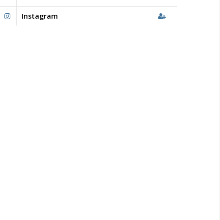
Instagram
USAL 60 AÑOS
Partido del Bicentenario
El 21 de septiembre de 2016, en el Campus Nuestra Sra.