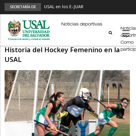
USAL en los E-JUAR
SECRETARÍA DE
DEPORTES
JUAR
Fútbol Online
Noticias deportivas
Noticia
Palmarés
deport
HOCKEY FEMENINO
Esports en pandemia
Como
Historia del Hockey Femenino en la
partici
USAL