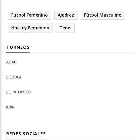
Fútbol Femenino
Ajedrez
Fútbol Masculino
Hockey Femenino
Tenis
TORNEOS
ADAU
Open
Open
Deportes
configuration
CODUCA
configuration
options
options
COPA TAYLOR
JUAR
REDES SOCIALES